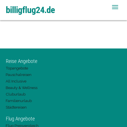
billigflug24.de
Toggle
naviga
Reise Angebote
Topangebote
Pauschalreisen
All Inclusive
Beauty & Wellness
Cluburlaub
Familienurlaub
Städtereisen
Flug Angebote
Flug Preisvergleich