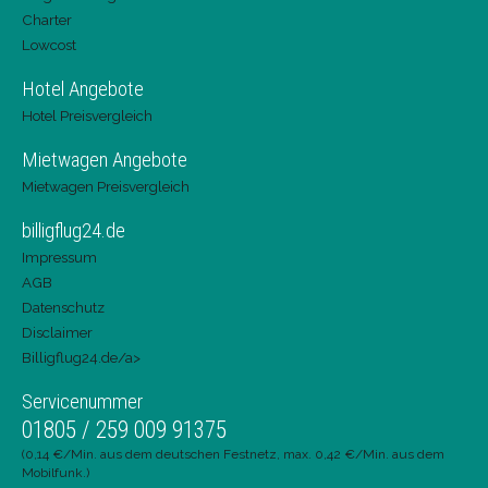
Charter
Lowcost
Hotel Angebote
Hotel Preisvergleich
Mietwagen Angebote
Mietwagen Preisvergleich
billigflug24.de
Impressum
AGB
Datenschutz
Disclaimer
Billigflug24.de/a>
Servicenummer
01805 / 259 009 91375
(0,14 €/Min. aus dem deutschen Festnetz, max. 0,42 €/Min. aus dem
Mobilfunk.)